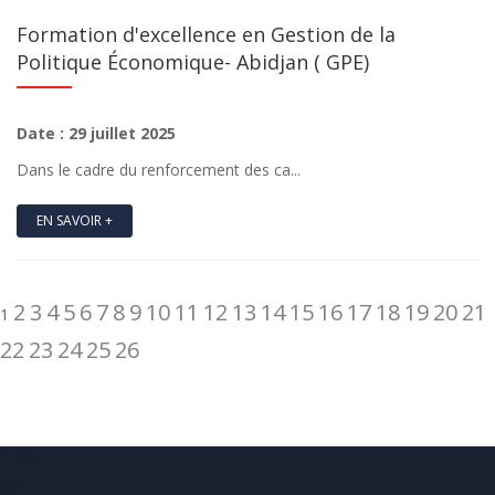
Formation d'excellence en Gestion de la
Politique Économique- Abidjan ( GPE)
Date : 29 juillet 2025
Dans le cadre du renforcement des ca...
EN SAVOIR +
2
3
4
5
6
7
8
9
10
11
12
13
14
15
16
17
18
19
20
21
1
22
23
24
25
26