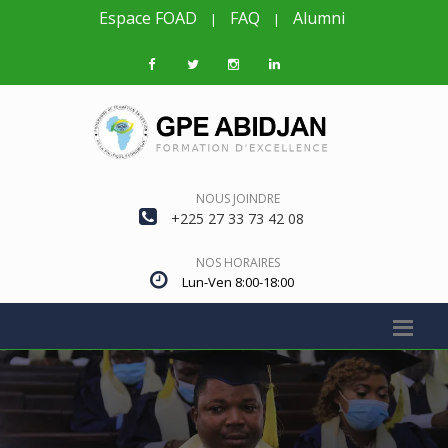
Espace FOAD
FAQ
Alumni
|
|
NOUS JOINDRE
+225 27 33 73 42 08
NOS HORAIRES
Lun-Ven 8:00-18:00