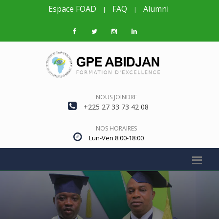
Espace FOAD
FAQ
Alumni
|
|
NOUS JOINDRE
+225 27 33 73 42 08
NOS HORAIRES
Lun-Ven 8:00-18:00