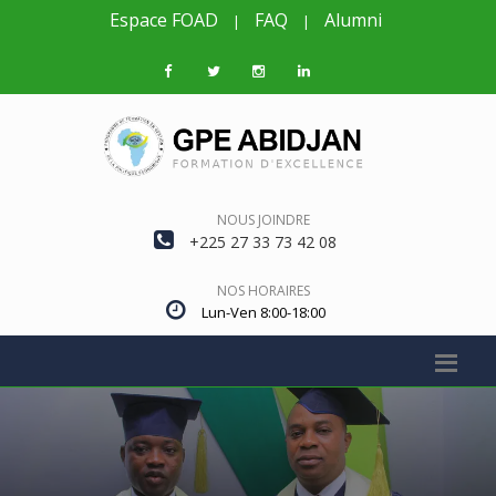
Espace FOAD
FAQ
Alumni
|
|
NOUS JOINDRE
+225 27 33 73 42 08
NOS HORAIRES
Lun-Ven 8:00-18:00