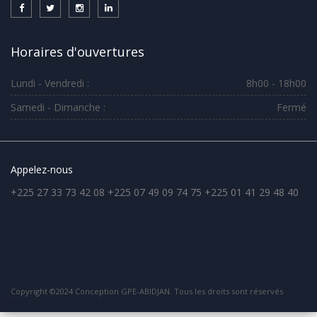
Horaires d'ouvertures
Lundi - Vendredi :
8h00 - 18h00
Samedi - Dimanche :
Fermé
Appelez-nous
+225 27 33 73 42 08 +225 07 49 09 74 75 +225 01 41 29 48 40
Copyright ©2024 Conception GPE-ABIDJAN. Tous les droits sont réservés