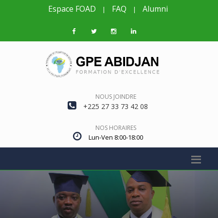
Espace FOAD
FAQ
Alumni
|
|
NOUS JOINDRE
+225 27 33 73 42 08
NOS HORAIRES
Lun-Ven 8:00-18:00