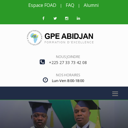
Espace FOAD
FAQ
Alumni
|
|
NOUS JOINDRE
+225 27 33 73 42 08
NOS HORAIRES
Lun-Ven 8:00-18:00