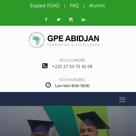
Espace FOAD
FAQ
Alumni
|
|
NOUS JOINDRE
+225 27 33 73 42 08
NOS HORAIRES
Lun-Ven 8:00-18:00