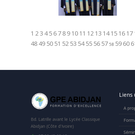
1
2
3
4
5
6
7
8
9
10
11
12
13
14
15
16
17
48
49
50
51
52
53
54
55
56
57
59
60
6
58
Liens 
A pro
Bd. Latrille avant le Lycée Classique
Forma
Abidjan (Côte d'Ivoire)
Sémin