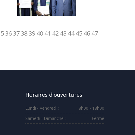
35
36
37
38
39
40
41
42
43
44
45
46
47
Horaires d'ouvertures
Lundi - Vendredi :
8h00 - 18h00
Samedi - Dimanche :
Fermé