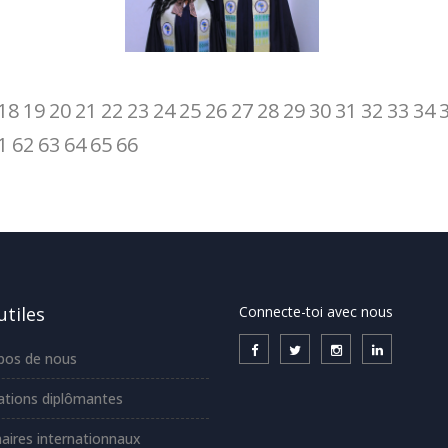
18
19
20
21
22
23
24
25
26
27
28
29
30
31
32
33
34
1
62
63
64
65
66
utiles
Connecte-toi avec nous
pos de nous
tions diplômantes
aires internationnaux