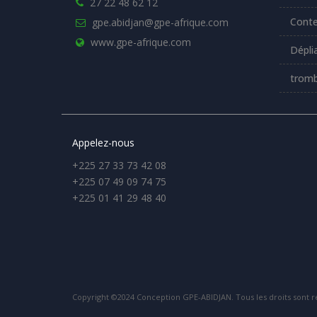
27 22 48 62 12
Conte
gpe.abidjan@gpe-afrique.com
www.gpe-afrique.com
Dépli
tromb
Appelez-nous
+225 27 33 73 42 08
+225 07 49 09 74 75
+225 01 41 29 48 40
Copyright ©2024 Conception GPE-ABIDJAN. Tous les droits sont r