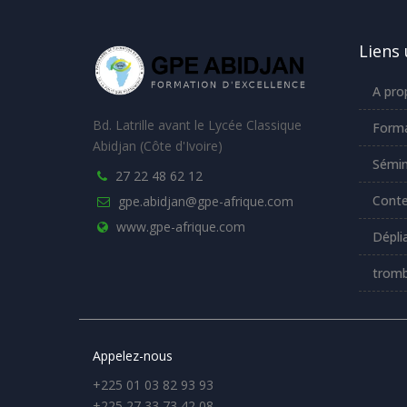
Liens 
A pro
Bd. Latrille avant le Lycée Classique
Forma
Abidjan (Côte d'Ivoire)
Sémin
27 22 48 62 12
Conte
gpe.abidjan@gpe-afrique.com
www.gpe-afrique.com
Dépli
tromb
Appelez-nous
+225 01 03 82 93 93
+225 27 33 73 42 08